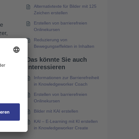
Alternativtexte für Bilder mit 125
Zeichen erstellen
Erstellen von barrierefreien
e
Onlinekursen
zer,
Reduzierung von
für
Bewegungseffekten in Inhalten
Das könnte Sie auch
interessieren
iv
Informationen zur Barrierefreiheit
in Knowledgeworker Coach
s
Erstellen von barrierefreien
Onlinekursen
Bilder mit KAI erstellen
,
KAI – E-Learning mit KI erstellen
in Knowledgeworker Create