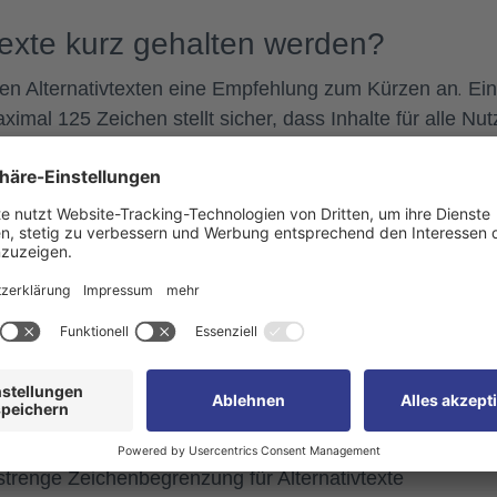
texte kurz gehalten werden?
en Alternativtexten eine Empfehlung zum Kürzen an
Ein
.
imal 125 Zeichen stellt sicher, dass Inhalte für alle Nut
nderungen, zugänglich sind. Hier sind die Hauptgründe 
en Reader: Screen Reader, die von blinden und
werden, können längere Alternativtexte oft nicht effekt
den Text abschneiden oder Nutzer mit unnötig langen
ziser, knapper Alternativtext erleichtert das Verständni
ung.
nativtexte erzwingen, die wichtigsten Informationen eines
 Dies führt zu klareren und direkteren Beschreibungen
n.
trenge Zeichenbegrenzung für Alternativtexte