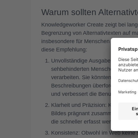
Warum sollten Alternativ
Knowledgeworker Create zeigt bei lang
Begrenzung von Alternativtexten auf max
insbesondere für Menschen mit Sehbehi
diese Empfehlung:
Unvollständige Ausgabe durch Scre
sehbehinderten Menschen verwendet 
verarbeiten. Sie könnten entweder 
Beschreibungen überfordern. Ein prä
und verbessert die Benutzererfahr
Klarheit und Präzision: Kurze Alter
Bildes prägnant zusammenzufassen.
die schneller erfasst werden könne
Konsistenz: Obwohl im Web keine s