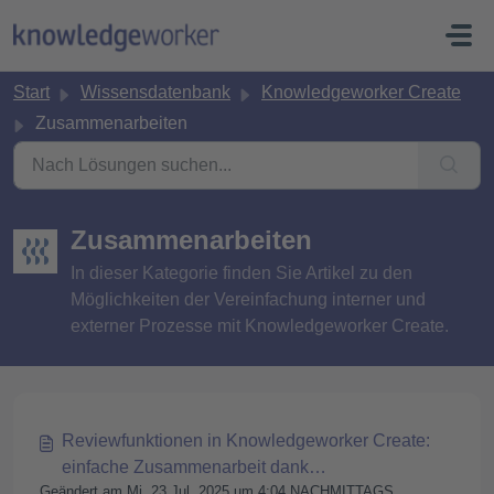
Zum hauptsächlichen Inhalt gehen
Start
Wissensdatenbank
Knowledgeworker Create
Zusammenarbeiten
Zusammenarbeiten
In dieser Kategorie finden Sie Artikel zu den
Möglichkeiten der Vereinfachung interner und
externer Prozesse mit Knowledgeworker Create.
Reviewfunktionen in Knowledgeworker Create:
einfache Zusammenarbeit dank
Geändert am Mi, 23 Jul, 2025 um 4:04 NACHMITTAGS
Aufgabenmanagement