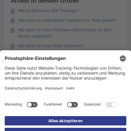
Artikel in diesem Ordner
Wie funktionieren Skill Trainings?
Wie kann ich abgestuftes Feedback für Skills geben?
Wie kann ich einen Richtwert (Benchmark) für Skill-
Scores vergeben?
Wie kann ich neue Skills definieren?
Das könnte Sie auch interessieren
Wie funktionieren Skill Trainings?
Wie kann ich neue Skills definieren?
KAI – E-Learning mit KI erstellen in Knowledgeworker
Create
Knowledgeworker Coach Begriffe