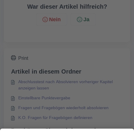
War dieser Artikel hilfreich?
Nein
Ja
Print
Artikel in diesem Ordner
Abschlusstest nach Absolvieren vorheriger Kapitel
anzeigen lassen
Einstellbare Punktevergabe
Fragen und Fragebögen wiederholt absolvieren
K.O. Fragen für Fragebögen definieren
Das könnte Sie auch interessieren