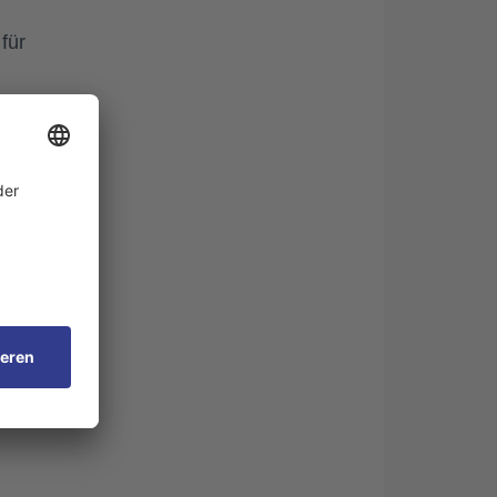
für
n
e
en
n