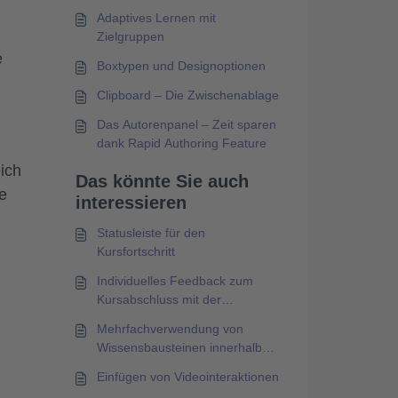
Adaptives Lernen mit
Zielgruppen
e
Boxtypen und Designoptionen
Clipboard – Die Zwischenablage
Das Autorenpanel – Zeit sparen
dank Rapid Authoring Feature
ich
Das könnte Sie auch
e
interessieren
Statusleiste für den
Kursfortschritt
Individuelles Feedback zum
Kursabschluss mit der
Gesamtauswertung
Mehrfachverwendung von
Wissensbausteinen innerhalb
eines Kurses wird nicht
Einfügen von Videointeraktionen
unterstützt