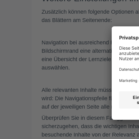
Zusätzlich können folgende Optionen akt
das Blättern am Seitenende:
Navigation bei ausreichend Platz im H
Bildschirmrand eine alternative Menüda
eine Übersicht der Lernziele bietet. Le
auswählen.
Alle relevanten Inhalte müssen gesehen
wird:
Die Navigationspfeile für das näc
auf der jeweiligen Seite alle relevante
Überprüfen Sie in diesem Fall ggf. die
sicherzugehen, dass die wichtigen Inhal
besuchende Inhalte von der Relevanz 