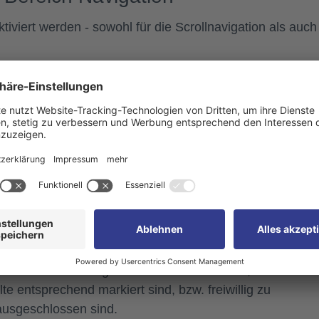
iviert werden - sowohl für die Scrollnavigation als auch 
eader anzeigen:
Je nach Bildschirmgröße wird am obere
rstellung in Form einer Header-Navigation angezeigt, di
rnende können durch einen Klick ein Lernziel direkt
 sein, bevor Navigation zur nächsten Seite freigeschalt
hste Element sind für die Lernenden erst dann aktiv, wen
n Inhalte gesehen oder angeklickt wurden.
 Relevanzeinstellungen Ihrer Inhaltselemente, um
te entsprechend markiert sind, bzw. freiwillig zu
ausgeschlossen sind.