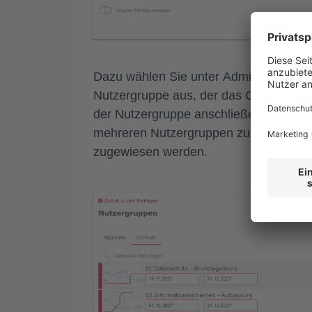
Dazu wählen Sie unter
Administration
Nutzergruppe aus, der das Curriculum 
der Nutzergruppe anschließend die gewü
mehreren Nutzergruppen zugeordnet we
zugewiesen werden.