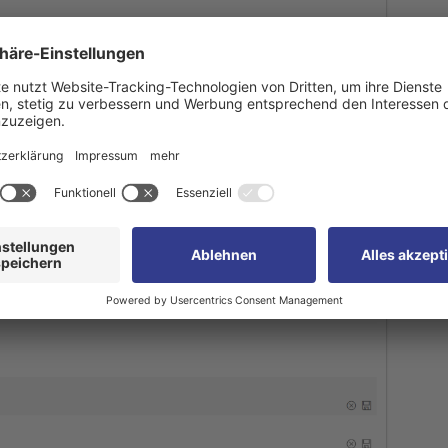
>
Nutzergruppen
>
Nutzergruppe
bearbeiten
die
zugewiesen werden soll. Im Reiter
"Curricula"
ordnen Si
nschten Curricula zu. Ein Curriculum kann gleichzeitig
rden und einer Nutzergruppe können mehrere Curricul