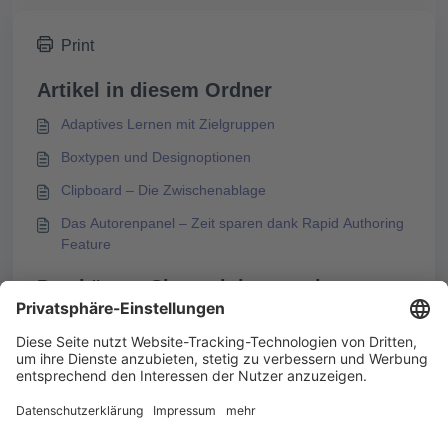
Print
Artikel in diesem Ordner
Adaptives Lernen mit Zielgruppen
Boxtypen und Designoptionen
Clipboard – Die Zwischenablage
Das Autorenpanel – Zeit sparen dank Rapid Authoring
Feature
Das könnte Sie auch interessieren
Relevanz einzelner Lerninhalte festlegen
Individuelles Feedback zum Kursabschluss mit der
Gesamtauswertung
Abschlusstest nach Absolvieren vorheriger Kapitel
anzeigen lassen