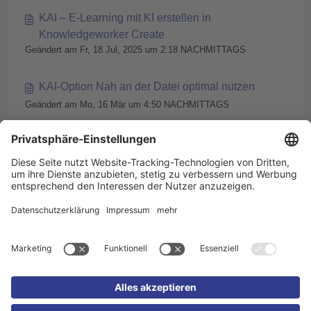
KAI – E-Learning mit KI erstellen in
Knowledgeworker Create
Geändert am Fr, 18 Jul, 2025 um 2:18 NACHMITTAGS
KAI-Option Nah an der Datei optimal nutzen
Geändert am Mo, 16 Mär um 4:50 NACHMITTAGS
Mit KI einen Kurs aus einem PDF-Dokument
erstellen
Geändert am Fr, 10 Apr um 3:50 NACHMITTAGS
Mit KI einen Kurs aus einer Powerpoint-
Präsentation erstellen
Geändert am Fr, 10 Apr um 3:47 NACHMITTAGS
< Vorheriges
1
2
Nächstes >