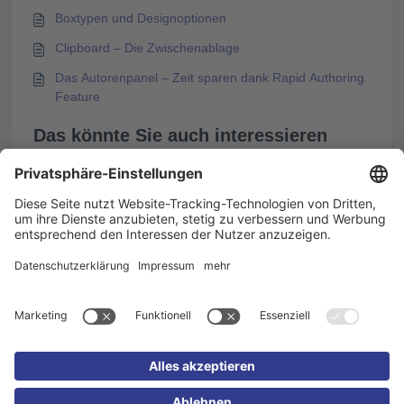
Boxtypen und Designoptionen
Clipboard – Die Zwischenablage
Das Autorenpanel – Zeit sparen dank Rapid Authoring
Feature
Das könnte Sie auch interessieren
Mit KI einen Kurs aus einer Powerpoint-Präsentation
erstellen
Mit KI einen Kurs aus einem PDF-Dokument erstellen
Fehlermeldung während des PDF-Exports eines
Kurses
Content-Migration: Bestehende Inhalte nach
Knowledgeworker Create überführen