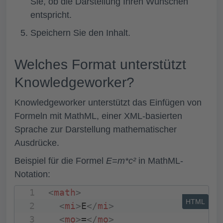
Sie, ob die Darstellung Ihren Wünschen
entspricht.
Speichern Sie den Inhalt.
Welches Format unterstützt
Knowledgeworker?
Knowledgeworker unterstützt das Einfügen von
Formeln mit MathML, einer XML-basierten
Sprache zur Darstellung mathematischer
Ausdrücke.
Beispiel für die Formel
E=m*c²
in MathML-
Notation:
<
math
>
HTML
<
mi
>
E
</
mi
>
<
mo
>
=
</
mo
>