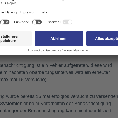
ung wurde auf dem definierten Kanal erfolgreich
eich bedeutet, dass beim Versenden kein Fehler im
are aufgetreten ist. Dies trifft jedoch keine Aussage
Benachrichtigung beim Empfänger angekommen ist.
wurde vom Nutzer empfangen (z.B. bei Verwendung eine
er E-Mail).
nachrichtigung ist ein Fehler aufgetreten, diese wird
eim nächsten Abarbeitungsintervall wird ein erneuter
(maximal 15 Versuche).
ng wurde bereits 15 mal erfolglos versucht zu versenden
er Systemfehler beim Verarbeiten der Benachrichtigung
pfänger der Benachrichtigung kann nicht identifiziert