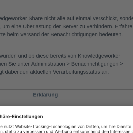
geworker Share nicht alle auf einmal verschickt, sond
, um eine Überlastung der Server zu verhindern. Erfahre
werte beim Versand der Benachrichtigungen bedeuten.
wurden und ob diese bereits von Knowledgeworker
nen Sie unter
Administration
>
Benachrichtigungen
>
igt dabei den aktuellen Verarbeitungsstatus an.
Erklärung
rsenden einer Benachrichtigung wurde erstellt und warte