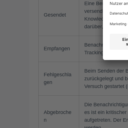
Eine Benachrichtig
versendet. Erfolgr
Gesendet
Knowledgeworker Sh
darüber, ob eine 
Benachrichtigung 
Empfangen
Trackingpixels in d
Beim Senden der Be
Fehlgeschla
zurückgelegt und b
gen
Versuch gestartet 
Die Benachrichtigu
Abgebroche
es ist ein kritisch
n
aufgetreten. Der Em
werden.