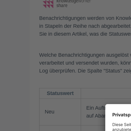
Benachrichtigungen werden von Knowled
in Stapeln der Reihe nach abgearbeitet
Sie in diesem Artikel, was die Status
Welche Benachrichtigungen ausgelöst 
verarbeitet und versendet wurden, kön
Log
überprüfen. Die Spalte "Status" ze
Statuswert
Ein Auftrag zum Ve
Neu
auf Abarbeitung.