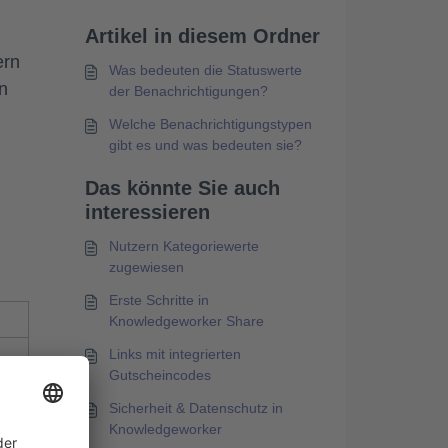
Artikel in diesem Ordner
ern
Was bedeuten die Statuswerte
n
der Benachrichtigungen?
Welche Benachrichtigungstypen
gibt es und was bedeuten sie?
Das könnte Sie auch
interessieren
Nutzern Kategoriewerte
zugewiesen
Erste Schritte in
Knowledgeworker Share
Links mit integrierten
t
Gutscheincodes
Sicherheit & Datenschutz in
Knowledgeworker